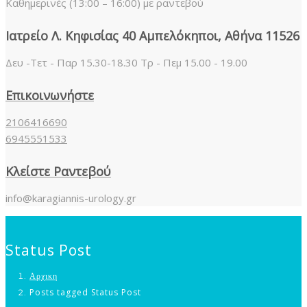
Καθημερινές (13:00 – 16:00) με ραντεβού
Ιατρείο Λ. Κηφισίας 40 Αμπελόκηποι, Αθήνα 11526
Δευ -Τετ - Παρ 15.30-18.30 Τρ - Πεμ 15.00 - 19.00
Επικοινωνήστε
2106416690
6945551533
Κλείστε Ραντεβού
info@karagiannis-urology.gr
Status Post
Αρχικη
Posts tagged Status Post