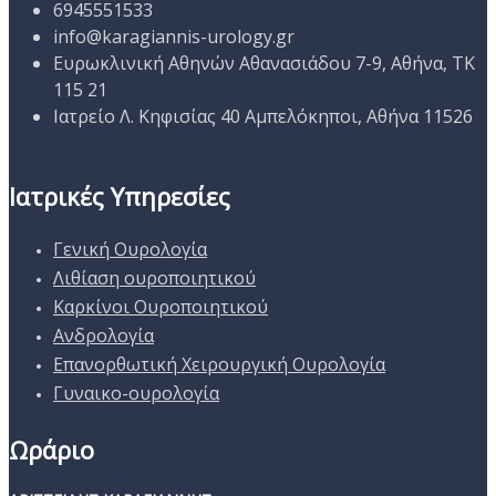
6945551533
info@karagiannis-urology.gr
Ευρωκλινική Αθηνών Αθανασιάδου 7-9, Αθήνα, ΤΚ
115 21
Ιατρείο Λ. Κηφισίας 40 Αμπελόκηποι, Αθήνα 11526
Ιατρικές Υπηρεσίες
Γενική Ουρολογία
Λιθίαση ουροποιητικού
Καρκίνοι Ουροποιητικού
Ανδρολογία
Επανορθωτική Χειρουργική Ουρολογία
Γυναικο-ουρολογία
Ωράριο