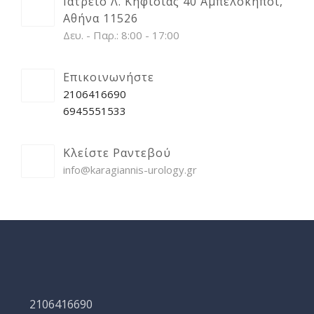
Ιατρείο Λ. Κηφισίας 40 Αμπελόκηποι,
Αθήνα 11526
Δευ. - Παρ.: 8:00 - 17:00
Επικοινωνήστε
2106416690
6945551533
Κλείστε Ραντεβού
info@karagiannis-urology.gr
2106416690