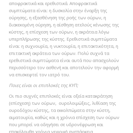
αποφρακτικά και ερεθιστικά. Αποφρακτικά
συμπτώματα είναι: η δυσκολία στην έναρξη της
ούρησης, η εξασθένηση της ροής των ούρων, η
διακεκομένη ούρηση, η αίσθηση ατελούς κένωσης της
κύστης, η επίσχεση των ούρων, η ακράτεια λόγω
υπερπλήρωσης της κύστης. Ερεθιστικά συμπτώματα
είναι: η συχνουρία, η νυκτουρία, η επιτακτικότητα, η
επιτακτική ακράτεια των ούρων. Πολύ συχνά τα
ερεθιστικά συμπτώματα είναι αυτά που απασχολούν
περισσότερο τον ασθενή και αποτελούν την αφορμή
να επισκεφτεί τον ιατρό του.
Ποιες είναι οι επιπλοκές της ΚΥΠ;
Οι πιο συχνές επιπλοκές είναι οξεία κατακράτηση
(επίσχεση) των ούρων, ουρολοιμώξεις, λιθίαση της
ουροδόχου κύστης, τα εκκολπώματα στην κύστη,
αιματουρία, καθώς και η χρόνια επίσχεση των ούρων
που μπορεί να οδηγήσει σε υδρονέφρωση και
επακόλουθη χρόνια νεφρική ανεπάρκεια