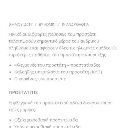
ΑΡΘΡΑ
9 ΜΑΪΟΥ, 2017
BY
ADMIN
IN
ΑΝΔΡΟΛΟΓΙΑ
ΒΙΝΤΕΟ
Γενικά οι διάφορες παθήσεις του προστάτη
ταλαιπωρούν σημαντικό μέρος του ανδρικού
ΕΠΙΚΟΙΝΩΝΙΑ
πληθυσμού και αφορούν όλες τις ηλικιακές ομάδες. Οι
κυριότερες παθήσεις του προστάτη είναι οι εξής:
Φλεγμονές του προστάτη – προστατίτιδες
Καλοήθης υπερπλασία του προστάτη (ΚΥΠ)
Ο καρκίνος του προστάτη
ΠΡΟΣΤΑΤΙΤΙΣ
Η φλεγμονή του προστατικού αδένα διακρίνεται σε
τρεις μορφές:
Οξεία μικροβιακή προστατίτιδα
Χρόνια μικροβιακή προστατίτιδα