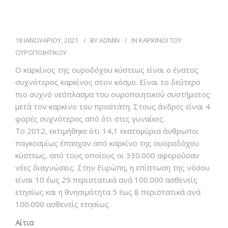
ΑΡΘΡΑ
18 ΙΑΝΟΥΑΡΙΟΥ, 2021
BY
ADMIN
IN
ΚΑΡΚΙΝΟΙ ΤΟΥ
ΒΙΝΤΕΟ
ΟΥΡΟΠΟΙΗΤΙΚΟΥ
Ο καρκίνος της ουροδόχου κύστεως είναι ο ένατος
ΕΠΙΚΟΙΝΩΝΙΑ
συχνότερος καρκίνος στον κόσμο. Είναι το δεύτερο
πιο συχνό νεόπλασμα του ουροποιητικού συστήματος
μετά τον καρκίνο του προστάτη. Στους άνδρες είναι 4
φορές συχνότερος από ότι στις γυναίκες.
Το 2012, εκτιμήθηκε ότι 14,1 εκατομύρια άνθρωποι
παγκοσμίως έπασχαν από καρκίνο της ουοροδόχου
κύστεως, από τους οποίους οι 330.000 αφορούσαν
νέες διαγνώσεις. Στην Ευρώπη, η επίπτωση της νόσου
είναι 10 έως 29 περιστατικά ανά 100.000 ασθενείς
ετησίως και η θνησιμότητα 5 έως 8 περιστατικά ανά
100.000 ασθενείς ετησίως.
Αίτια