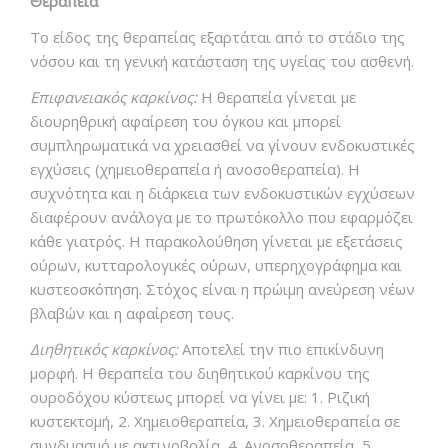
Θεραπεία
Το είδος της θεραπείας εξαρτάται από το στάδιο της
νόσου και τη γενική κατάσταση της υγείας του ασθενή.
Επιφανειακός καρκίνος:
Η θεραπεία γίνεται με
διουρηθρική αφαίρεση του όγκου και μπορεί
συμπληρωματικά να χρειασθεί να γίνουν ενδοκυστικές
εγχύσεις (χημειοθεραπεία ή ανοσοθεραπεία). Η
συχνότητα και η διάρκεια των ενδοκυστικών εγχύσεων
διαφέρουν ανάλογα με το πρωτόκολλο που εφαρμόζει
κάθε γιατρός. Η παρακολούθηση γίνεται με εξετάσεις
ούρων, κυτταρολογικές ούρων, υπερηχογράφημα και
κυστεοσκόπηση. Στόχος είναι η πρώιμη ανεύρεση νέων
βλαβών και η αφαίρεση τους.
Διηθητικός καρκίνος:
Αποτελεί την πιο επικίνδυνη
μορφή. Η θεραπεία του διηθητικού καρκίνου της
ουροδόχου κύστεως μπορεί να γίνει με: 1. Ριζική
κυστεκτομή, 2. Χημειοθεραπεία, 3. Χημειοθεραπεία σε
συνδυασμό με ακτινοβολία, 4. Ανοσοθεραπεία, 5.