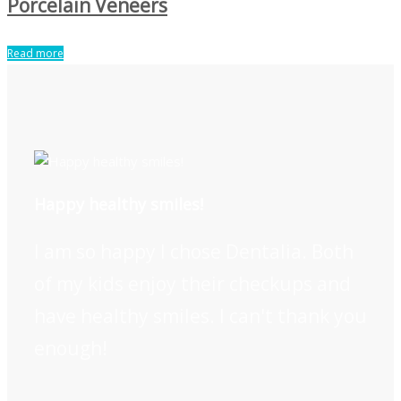
Porcelain Veneers
Read more
Happy healthy smiles!
I am so happy I chose Dentalia. Both
of my kids enjoy their checkups and
have healthy smiles. I can't thank you
enough!