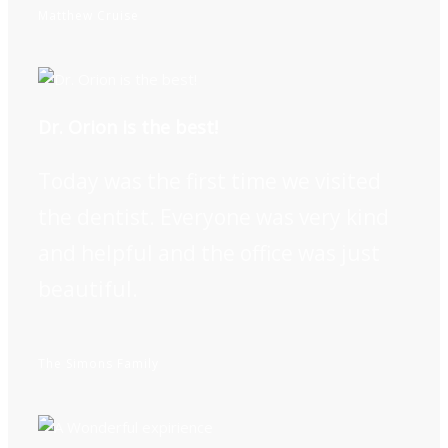
Matthew Cruise
Dr. Orion is the best!
Today was the first time we visited
the dentist. Everyone was very kind
and helpful and the office was just
beautiful.
The Simons Family