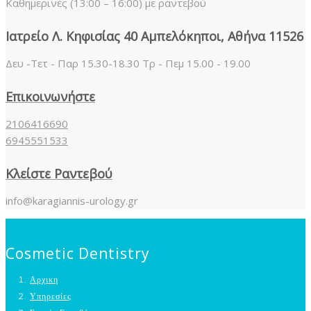
Καθημερινές (13:00 – 16:00) με ραντεβού
Ιατρείο Λ. Κηφισίας 40 Αμπελόκηποι, Αθήνα 11526
Δευ -Τετ - Παρ 15.30-18.30 Τρ - Πεμ 15.00 - 19.00
Επικοινωνήστε
2106416690
6945551533
Κλείστε Ραντεβού
info@karagiannis-urology.gr
Cosmetic Dentistry
Αρχικη
Υπηρεσίες