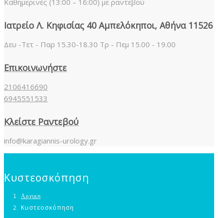
Καθημερινές (13:00 – 16:00) με ραντεβού
Ιατρείο Λ. Κηφισίας 40 Αμπελόκηποι, Αθήνα 11526
Δευ -Τετ - Παρ 15.30-18.30 Τρ - Πεμ 15.00 - 19.00
Επικοινωνήστε
2106416690
6945551533
Κλείστε Ραντεβού
info@karagiannis-urology.gr
Κυστεοσκόπηση
Αρχικη
Κυστεοσκόπηση