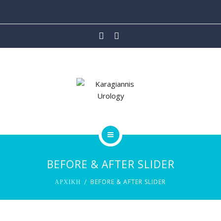
ΙΑΤΡΙΚΕΣ ΥΠΗΡΕΣΙΕΣ
ΡΟΜΠΟΤΙΚΗ ΧΕΙΡΟΥΡΓΙΚΗ
ΑΡΘΡΑ
ΒΙΝΤΕΟ
ΕΠΙΚΟΙΝΩΝΙΑ
ΑΡΧΙΚΗ
BEFORE & AFTER SLIDER
ΟΙ ΙΑΤΡΟΙ
BEFORE & AFTER SLIDER
ΑΡΧΙΚΗ
ΙΑΤΡΙΚΕΣ ΥΠΗΡΕΣΙΕΣ
ΡΟΜΠΟΤΙΚΗ ΧΕΙΡΟΥΡΓΙΚΗ