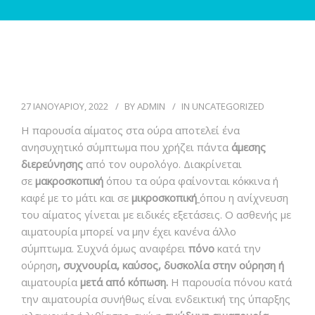
ΑΡΘΡΑ
ΒΙΝΤΕΟ
ΕΠΙΚΟΙΝΩΝΙΑ
27 ΙΑΝΟΥΑΡΙΟΥ, 2022
BY
ADMIN
IN
UNCATEGORIZED
Η παρουσία αίματος στα ούρα αποτελεί ένα
ανησυχητικό σύμπτωμα που χρήζει πάντα
άμεσης
διερεύνησης
από τον ουρολόγο. Διακρίνεται
σε
μακροσκοπική
όπου τα ούρα φαίνονται κόκκινα ή
καφέ με το μάτι και σε
μικροσκοπική
όπου η ανίχνευση
του αίματος γίνεται με ειδικές εξετάσεις. Ο ασθενής με
αιματουρία μπορεί να μην έχει κανένα άλλο
σύμπτωμα. Συχνά όμως αναφέρει
πόνο
κατά την
ούρηση
, συχνουρία, καύσος, δυσκολία στην ούρηση ή
αιματουρία
μετά από κόπωση.
Η παρουσία πόνου κατά
την αιματουρία συνήθως είναι ενδεικτική της ύπαρξης