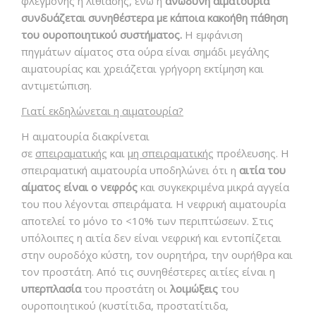
φλεγμονής ή λιθίασης, ενώ η
ανώδυνη αιματουρία
συνδυάζεται συνηθέστερα με κάποια κακοήθη πάθηση
του ουροποιητικού συστήματος
.
Η εμφάνιση
πηγμάτων αίματος στα ούρα είναι σημάδι μεγάλης
αιματουρίας και χρειάζεται γρήγορη εκτίμηση και
αντιμετώπιση.
Γιατί εκδηλώνεται η αιματουρία?
Η αιματουρία διακρίνεται
σε
σπειραματικής
και
μη σπειραματικής
προέλευσης. Η
σπειραματική αιματουρία υποδηλώνει ότι η
αιτία του
αίματος είναι ο νεφρός
και συγκεκριμένα μικρά αγγεία
του που λέγονται σπειράματα. Η νεφρική αιματουρία
αποτελεί το μόνο το <10% των περιπτώσεων. Στις
υπόλοιπες η αιτία δεν είναι νεφρική και εντοπίζεται
στην ουροδόχο κύστη, τον ουρητήρα, την ουρήθρα και
τον προστάτη. Από τις συνηθέστερες αιτίες είναι η
υπερπλασία
του προστάτη οι
λοιμώξεις
του
ουροποιητικού (κυστίτιδα, προστατίτιδα,