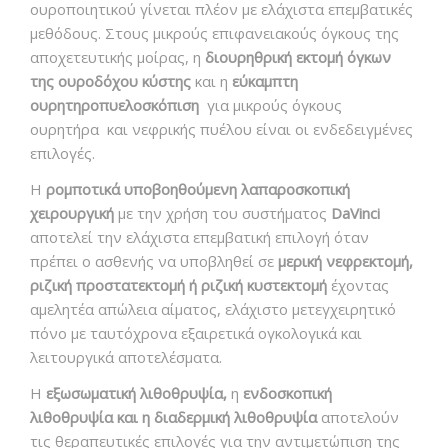
ουροποιητικού γίνεται πλέον με ελάχιστα επεμβατικές
μεθόδους. Στους μικρούς επιφανειακούς όγκους της
αποχετευτικής μοίρας, η
διουρηθρική εκτομή όγκων
της ουροδόχου κύστης
και η
εύκαμπτη
ουρητηροπυελοσκόπιση
για μικρούς όγκους
ουρητήρα και νεφρικής πυέλου είναι οι ενδεδειγμένες
επιλογές.
Η
ρομποτικά υποβοηθούμενη λαπαροσκοπική
χειρουργική
με την χρήση του συστήματος
DaVinci
αποτελεί την ελάχιστα επεμβατική επιλογή όταν
πρέπει ο ασθενής να υποβληθεί σε
μερική νεφρεκτομή,
ριζική προστατεκτομή ή ριζική κυστεκτομή
έχοντας
αμελητέα απώλεια αίματος, ελάχιστο μετεγχειρητικό
πόνο με ταυτόχρονα εξαιρετικά ογκολογικά και
λειτουργικά αποτελέσματα.
Η
εξωσωματική λιθοθρυψία,
η
ενδοσκοπική
λιθοθρυψία και η διαδερμική λιθοθρυψία
αποτελούν
τις θεραπευτικές επιλογές για την αντιμετώπιση της