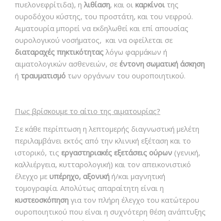
πυελονεφρίτιδα), η
λιθίαση
, και οι
καρκίνο
ι
της
ουροδόχου κύστης, του προστάτη, και του νεφρού.
Αιματουρία μπορεί να εκδηλωθεί και επί απουσίας
ουρολογικού νοσήματος, και να οφείλεται σε
διαταραχ
ές
πηκτικότητας
λόγω φαρμάκων ή
αιματολογικών ασθενειών, σε
έντονη
σωματική άσκηση
ή
τραυματισμό
των οργάνων του ουροποιητικού.
Πως βρίσκουμε το αίτιο της αιματουρίας?
Σε κάθε περίπτωση η λεπτομερής διαγνωστική μελέτη
περιλαμβάνει εκτός από την κλινική εξέταση και το
ιστορικό, τις
εργαστηριακές εξετάσεις ούρων
(γενική,
καλλιέργεια, κυτταρολογική) και τον απεικονιστικό
έλεγχο με
υπέρηχο, αξονική
ή/και μαγνητική
τομογραφία. Απολύτως απαραίτητη είναι η
κυστεοσκόπηση
για τον πλήρη έλεγχο του κατώτερου
ουροποιητικού που είναι η συχνότερη θέση ανάπτυξης