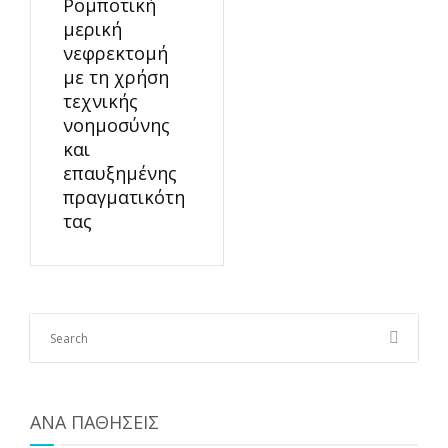
Ρομποτική
μερική
νεφρεκτομή
με τη χρήση
τεχνικής
νοημοσύνης
και
επαυξημένης
πραγματικότη
τας
ΑΝΑ ΠΑΘΗΣΕΙΣ