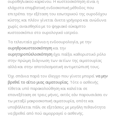
ουροθηλιακού καρκίνου. Η κυστεοσκόπηση είναι η
ελάχιστα επεμβατική ενδοσκοπική μέθοδος που
επιτρέπει την εξέταση του εσωτερικού της ουροδόχου
κύστης και πλέον γίνεται άνετα γρήγορα και ανώδυνα
χωρίς αναισθησία με το ψηφιακό εύκαμπτο
κυστεοσκόπιο στο ουρολογικό ιατρείο.
Τα τελευταία χρόνια η ενδοουρολογία, με την
ουρηθροκυστεοσκόπηση
και την
ουρητηρο
πύελο
σκόπηση
έχει παίξει καθοριστικό ρόλο
στην πρώιμη διάγνωση των αιτίων της αιματουρίας
αλλά και στην αποτελεσματική αντιμετώπισή τους.
Όχι σπάνια παρά τον έλεγχο που γίνετε μπορεί
να μην
βρεθεί το αίτιο μιας αιματουρίας
. Τότε ο ασθενής
τίθεται υπό παρακολούθηση και καλείται σε
επανεξέταση σε τρεις μήνες, εκτός εάν παρουσιάσει εν
τω μεταξύ μακροσκοπική αιματουρία, οπότε και
υποβάλλεται πάλι σε εξετάσεις με μεγάλη πιθανότητα
να βρεθεί από πού αιμορραγεί ο ασθενής.